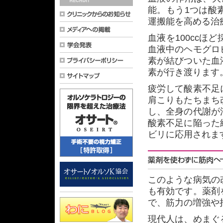
能。もう1つは酸
運搬能を高める治
血液を100ccほ
血液中のヘモグロ
素が結びついた血
素が行き渡ります
疲労して酸素不足
肩こりもたちまち
し、全身の代謝が
酸素不足に陥った
ビリに応用されま
このような病気の
も有効です。薬剤
で、筋力の増強や
現代人は、めまぐ